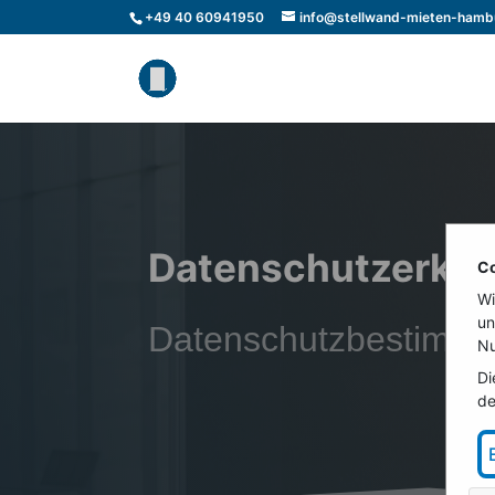
+49 40 60941950
info@stellwand-mieten-hamb
Datenschutzerklä
Co
Wi
un
Datenschutzbestimm
Nu
Di
de