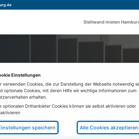
urg.de
Stellwand mieten Hambu
rung für Stellwand Miete
okie Einstellungen
r verwenden Cookies, die zur Darstellung der Webseite notwendig s
d optionale Cookies, mit deren Hilfe wir wichtige Informationen zum
ungen
tzerverhalten erhalten.
e optionalen Drittanbieter Cookies können sie selbst aktivieren oder
aktivieren
Rufen Sie an: +4
Einstellungen speichern
Alle Cookies akzeptieren